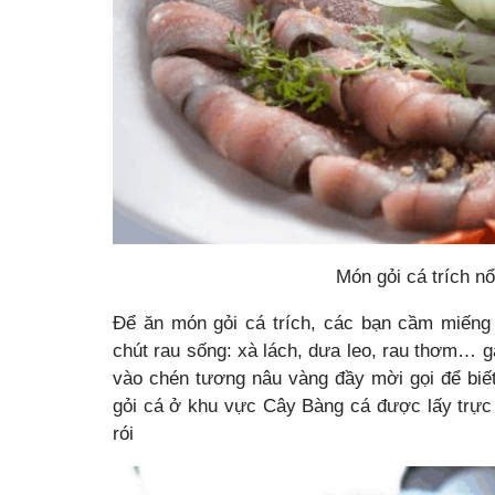
Món gỏi cá trích nổ
Để ăn món gỏi cá trích, các bạn cầm miếng
chút rau sống: xà lách, dưa leo, rau thơm… gắ
vào chén tương nâu vàng đầy mời gọi để biết
gỏi cá ở khu vực Cây Bàng cá được lấy trực 
rói