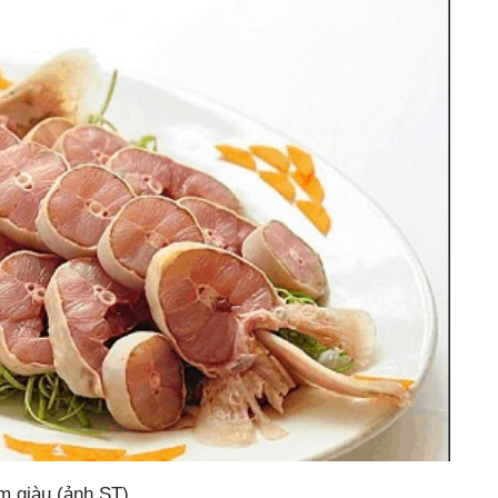
m giàu (ảnh ST)