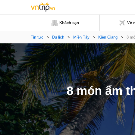
Khách sạn
Vé 
Tin tức
>
Du lịch
>
Miền Tây
>
Kiên Giang
>
8 mó
8 món ẩm th