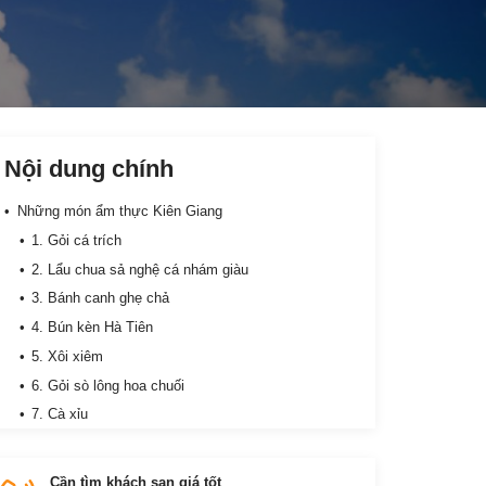
Nội dung chính
Những món ẩm thực Kiên Giang
1. Gỏi cá trích
2. Lẩu chua sả nghệ cá nhám giàu
3. Bánh canh ghẹ chả
4. Bún kèn Hà Tiên
5. Xôi xiêm
6. Gỏi sò lông hoa chuối
7. Cà xỉu
8. Bánh thốt nốt
Cần tìm khách sạn giá tốt