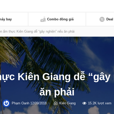
máy bay
Combo đồng giá
Deal
n ẩm thực Kiên Giang dễ “gây nghiện” nếu ăn phải
ực Kiên Giang dễ “gây
ăn phải
Phạm Oanh
12/09/2018
Kiên Giang
15.2K lượt xem