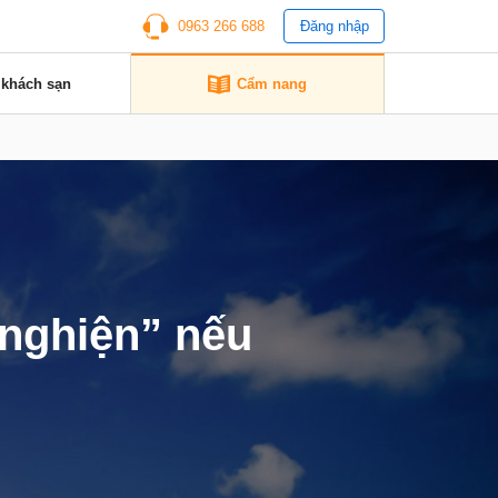
0963 266 688
Đăng nhập
 khách sạn
Cẩm nang
 nghiện” nếu