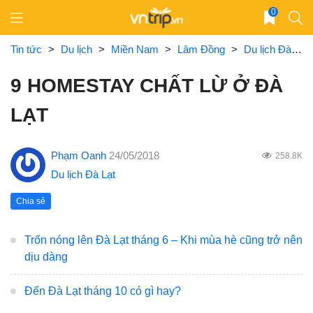
Skip
0
to
content
Tin tức
>
Du lịch
>
Miền Nam
>
Lâm Đồng
>
Du lịch Đà Lạt
9 HOMESTAY CHẤT LỪ Ở ĐÀ
LẠT
Phạm Oanh
24/05/2018
258.8K
Du lịch Đà Lạt
Chia sẻ
Trốn nóng lên Đà Lạt tháng 6 – Khi mùa hè cũng trở nên
dịu dàng
Đến Đà Lạt tháng 10 có gì hay?