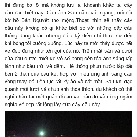
thì đừng bỏ lỡ mà không lưu lại khoảnh khắc tại cây
cầu đặc biệt này. Cầu ánh Sao nằm vắt ngang, nối đôi
bờ hồ Bán Nguyệt thơ mộng.Thoạt nhìn sẽ thấy cây
cầu này không có gì khác biệt so với những cây cầu
thông dụng khác nhưng điều kỳ diệu chỉ thực sự đến
khi bóng tối buông xuống. Lúc này ta mới thấy được hết
vẻ đẹp đúng như tên gọi của nó. Trên mặt sàn và dưới
của cầu được thiết kế vô số bóng đèn tỏa ánh sáng lấp
lánh như bầu trời về đêm. Hệ thống phun nước lắp đặt
bên 2 thân của cầu kết hợp với hiệu ứng ánh sáng cầu
vồng thay đổi liên tục rất kỳ ảo và bắt mắt. Sau khi dạo
quanh một lượt và chụp ảnh thỏa thích, du khách có thể
nghỉ chân tại một quán đồ ăn vặt nào đó và cùng ngắm
nghía vẻ đẹp rất lộng lẫy của cây cầu này.