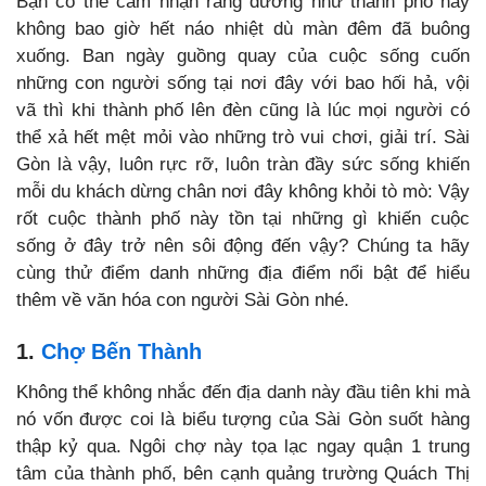
Bạn có thể cảm nhận rằng dường như thành phố này
không bao giờ hết náo nhiệt dù màn đêm đã buông
xuống. Ban ngày guồng quay của cuộc sống cuốn
những con người sống tại nơi đây với bao hối hả, vội
vã thì khi thành phố lên đèn cũng là lúc mọi người có
thể xả hết mệt mỏi vào những trò vui chơi, giải trí. Sài
Gòn là vậy, luôn rực rỡ, luôn tràn đầy sức sống khiến
mỗi du khách dừng chân nơi đây không khỏi tò mò: Vậy
rốt cuộc thành phố này tồn tại những gì khiến cuộc
sống ở đây trở nên sôi động đến vậy? Chúng ta hãy
cùng thử điểm danh những địa điểm nổi bật để hiểu
thêm về văn hóa con người Sài Gòn nhé.
1.
Chợ Bến Thành
Không thể không nhắc đến địa danh này đầu tiên khi mà
nó vốn được coi là biểu tượng của Sài Gòn suốt hàng
thập kỷ qua. Ngôi chợ này tọa lạc ngay quận 1 trung
tâm của thành phố, bên cạnh quảng trường Quách Thị