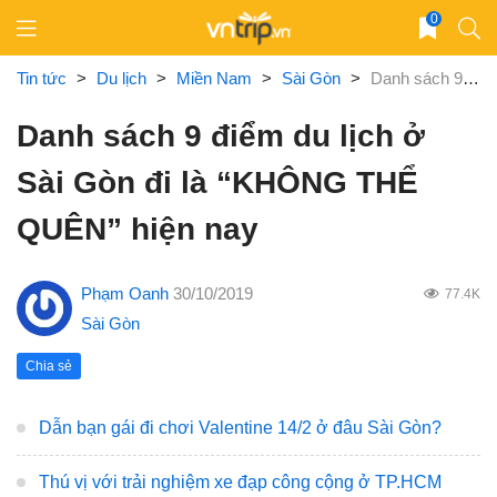
Skip
0
to
content
Tin tức
>
Du lịch
>
Miền Nam
>
Sài Gòn
>
Danh sách 9 điểm du lịch ở Sài Gòn đi là “KHÔNG THỂ QUÊN” hiện nay
Danh sách 9 điểm du lịch ở
Sài Gòn đi là “KHÔNG THỂ
QUÊN” hiện nay
Phạm Oanh
30/10/2019
77.4K
Sài Gòn
Chia sẻ
Dẫn bạn gái đi chơi Valentine 14/2 ở đâu Sài Gòn?
Thú vị với trải nghiệm xe đạp công cộng ở TP.HCM