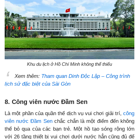
Khu du lịch ở Hồ Chí Minh không thể thiếu
Xem thêm:
Tham quan Dinh Độc Lập – Công trình
lịch sử đặc biệt của Sài Gòn
8. Công viên nước Đầm Sen
Là một phần của quần thể dịch vụ vui chơi giải trí,
công
viên nước Đầm Sen
chắc chắn là một điểm đến không
thể bỏ qua của các bạn trẻ. Một hồ tạo sóng rộng lớn
với 26 tầng thiết bị vui chơi dưới nước hẳn cũng đủ để