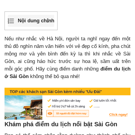
Nội dung chính
Nếu như nhắc về Hà Nội, người ta nghĩ ngay đến một
thủ đô nghìn năm văn hiến với vẻ đẹp cổ kính, pha chút
mộng mơ và yên bình đến kỳ lạ thì khi nhắc về Sài
Gòn, ai cũng háo hức trước sự hoa lệ, sầm uất trên
mỗi góc phố. Hãy cùng điểm danh những
điểm du lịch
ở Sài Gòn
không thể bỏ qua nhé!
Khám phá điểm du lịch nổi bật Sài Gòn