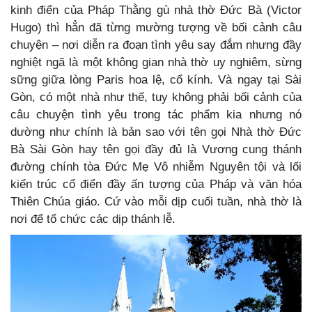
kinh điển của Pháp Thằng gù nhà thờ Đức Bà (Victor
Hugo) thì hẳn đã từng mường tượng về bối cảnh câu
chuyện – nơi diễn ra đoạn tình yêu say đắm nhưng đầy
nghiệt ngã là một không gian nhà thờ uy nghiêm, sừng
sững giữa lòng Paris hoa lệ, cổ kính. Và ngay tại Sài
Gòn, có một nhà như thế, tuy không phải bối cảnh của
câu chuyện tình yêu trong tác phẩm kia nhưng nó
dường như chính là bản sao với tên gọi Nhà thờ Đức
Bà Sài Gòn hay tên gọi đầy đủ là Vương cung thánh
đường chính tòa Đức Mẹ Vô nhiễm Nguyên tội và lối
kiến trúc cổ điển đầy ấn tượng của Pháp và văn hóa
Thiên Chúa giáo. Cứ vào mỗi dịp cuối tuần, nhà thờ là
nơi để tổ chức các dịp thánh lễ.