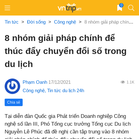
Skip
0
to
content
Tin tức
>
Đời sống
>
Công nghệ
>
8 nhóm giải pháp chính để thúc đẩy chuyển đổi số trong du lịch
8 nhóm giải pháp chính để
thúc đẩy chuyển đổi số trong
du lịch
Phạm Oanh
17/12/2021
1.1K
Công nghệ
,
Tin tức du lịch 24h
Chia sẻ
Tại diễn đàn Quốc gia Phát triển Doanh nghiệp Công
nghệ số lần III, Phó Tổng cục trưởng Tổng cục Du lịch
Nguyễn Lê Phúc đã đề nghị cần tập trung vào 8 nhóm