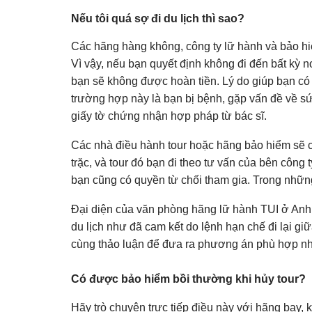
Nếu tôi quá sợ đi du lịch thì sao?
Các hãng hàng không, công ty lữ hành và bảo hi
Vì vậy, nếu bạn quyết định không đi đến bất kỳ 
bạn sẽ không được hoàn tiền. Lý do giúp bạn có 
trường hợp này là bạn bị bệnh, gặp vấn đề về sứ
giấy tờ chứng nhận hợp pháp từ bác sĩ.
Các nhà điều hành tour hoặc hãng bảo hiểm sẽ cu
trặc, và tour đó bạn đi theo tư vấn của bên công t
bạn cũng có quyền từ chối tham gia. Trong nhữn
Đại diện của văn phòng hãng lữ hành TUI ở Anh 
du lịch như đã cam kết do lệnh hạn chế đi lại gi
cùng thảo luận để đưa ra phương án phù hợp nh
Có được bảo hiểm bồi thường khi hủy tour?
Hãy trò chuyện trực tiếp điều này với hãng bay,