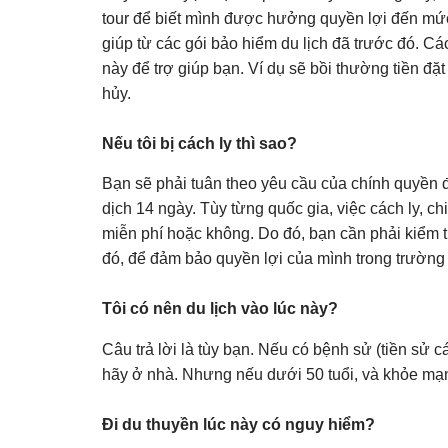
tour để biết mình được hưởng quyền lợi đến mức
giúp từ các gói bảo hiểm du lịch đã trước đó. C
này để trợ giúp bạn. Ví dụ sẽ bồi thường tiền đ
hủy.
Nếu tôi bị cách ly thì sao?
Bạn sẽ phải tuân theo yêu cầu của chính quyền đ
dịch 14 ngày. Tùy từng quốc gia, việc cách ly, 
miễn phí hoặc không. Do đó, bạn cần phải kiểm 
đó, để đảm bảo quyền lợi của mình trong trường 
Tôi có nên du lịch vào lúc này?
Câu trả lời là tùy bạn. Nếu có bệnh sử (tiền sử c
hãy ở nhà. Nhưng nếu dưới 50 tuổi, và khỏe mạn
Đi du thuyền lúc này có nguy hiểm?