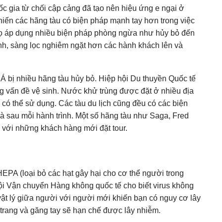
ốc gia từ chối cập cảng đã tạo nên hiệu ứng e ngại ở
khiến các hãng tàu có biện pháp mạnh tay hơn trong việc
 Họ áp dụng nhiều biện pháp phòng ngừa như hủy bỏ đến
rình, sàng lọc nghiêm ngặt hơn các hành khách lên và
Á bị nhiều hãng tàu hủy bỏ. Hiệp hội Du thuyền Quốc tế
ng vấn đề vệ sinh. Nước khử trùng được đặt ở nhiều địa
 có thể sử dụng. Các tàu du lịch cũng đều có các biện
à sau mỗi hành trình. Một số hãng tàu như Saga, Fred
 với những khách hàng mới đặt tour.
EPA (loại bỏ các hạt gây hại cho cơ thể người trong
hội Vận chuyển Hàng không quốc tế cho biết virus không
úc vật lý giữa người với người mới khiến bạn có nguy cơ lây
 trang và găng tay sẽ hạn chế được lây nhiễm.