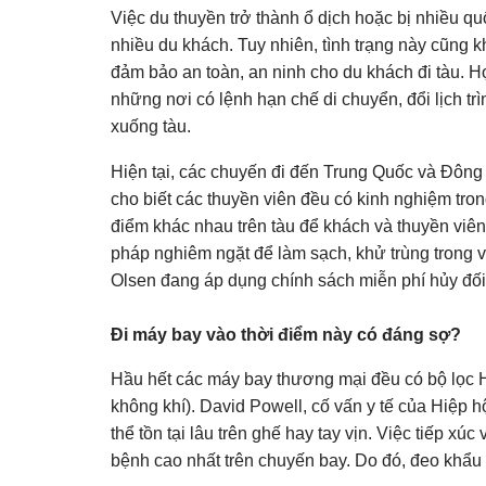
Việc du thuyền trở thành ổ dịch hoặc bị nhiều qu
nhiều du khách. Tuy nhiên, tình trạng này cũng 
đảm bảo an toàn, an ninh cho du khách đi tàu.
những nơi có lệnh hạn chế di chuyển, đổi lịch t
xuống tàu.
Hiện tại, các chuyến đi đến Trung Quốc và Đông 
cho biết các thuyền viên đều có kinh nghiệm tro
điểm khác nhau trên tàu để khách và thuyền viên
pháp nghiêm ngặt để làm sạch, khử trùng trong v
Olsen đang áp dụng chính sách miễn phí hủy đối
Đi máy bay vào thời điểm này có đáng sợ?
Hầu hết các máy bay thương mại đều có bộ lọc H
không khí). David Powell, cố vấn y tế của Hiệp 
thể tồn tại lâu trên ghế hay tay vịn. Việc tiếp x
bệnh cao nhất trên chuyến bay. Do đó, đeo khẩu