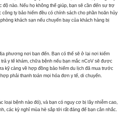
 độ nào. Nếu họ không thể giúp, bạn sẽ cần đến sự trợ
ác công ty bảo hiểm đều có chính sách cho phần hoãn hủy
ặt phòng khách sạn nếu chuyến bay của khách hàng bị
ịa phương nơi bạn đến. Bạn có thể sẽ ở lại nơi kiểm
chi trả y tế khám, chữa bệnh nếu bạn mắc nCoV sẽ được
tra kỹ càng về hợp đồng bảo hiểm du lịch đã mua trước
hợp phải thanh toán mọi hóa đơn y tế, di chuyển.
ác loại bệnh nào đó), và bạn có nguy cơ bị lây nhiễm cao,
h, các kỳ nghỉ mùa hè sắp tới rất đáng để bạn cân nhắc.