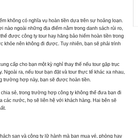
ểm không có nghĩa vụ hoàn tiền dựa trên sự hoảng loạn.
nơi nào ngoài những địa điểm nằm trong danh sách rủi ro,
thể được công ty tour hay hãng bảo hiểm hoàn tiền trong
c khỏe nên không đi được. Tuy nhiên, bạn sẽ phải trình
ng cấp cho bạn một kỳ nghỉ thay thế nếu tour gặp trục
y. Ngoài ra, nếu tour bạn đặt và tour thực tế khác xa nhau,
g trường hợp này, bạn sẽ được hoàn tiền.
chia sẻ, trong trường hợp công ty không thể đưa bạn đi
ữa các nước, họ sẽ liên hệ với khách hàng. Hai bên sẽ
ất.
 khách sạn và công ty lữ hành mà bạn mua vé, phòng hay