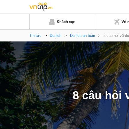
Khách sạn
Vé 
Tin tức
>
Du lịch
>
Du lịch an toàn
>
8 câu hỏi về du
8 câu hỏi 