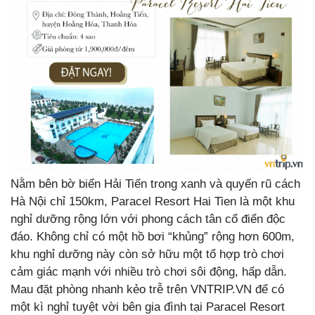
Nằm bên bờ biển Hải Tiến trong xanh và quyến rũ cách
Hà Nội chỉ 150km, Paracel Resort Hai Tien là một khu
nghỉ dưỡng rộng lớn với phong cách tân cổ điển độc
đáo. Không chỉ có một hồ bơi “khủng” rộng hơn 600m,
khu nghỉ dưỡng này còn sở hữu một tổ hợp trò chơi
cảm giác mạnh với nhiều trò chơi sôi động, hấp dẫn.
Mau đặt phòng nhanh kẻo trễ trên VNTRIP.VN để có
một kì nghỉ tuyệt vời bên gia đình tại Paracel Resort