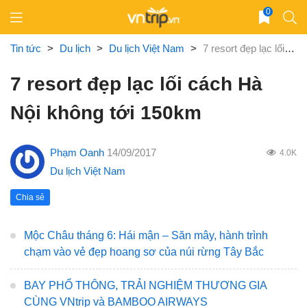
Skip
0
to
content
Tin tức
>
Du lịch
>
Du lịch Việt Nam
>
7 resort đẹp lạc lối cách Hà Nội không tới 150km
7 resort đẹp lạc lối cách Hà
Nội không tới 150km
Phạm Oanh
14/09/2017
4.0K
Du lịch Việt Nam
Chia sẻ
Mộc Châu tháng 6: Hái mận – Săn mây, hành trình
chạm vào vẻ đẹp hoang sơ của núi rừng Tây Bắc
BAY PHỔ THÔNG, TRẢI NGHIỆM THƯƠNG GIA
CÙNG VNtrip và BAMBOO AIRWAYS