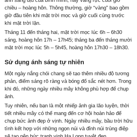
ánh sáng dịu của bình minh, hay vàng rực cuối giờ
chiều – hoàng hôn. Thông thường, giờ “vàng” bao gồm
giờ đầu tiên khi mặt trời mọc và giờ cuối cùng trước
khi mặt trời lặn.
Tháng 11 đến tháng hai, mặt trời mọc lúc 6h – 6h30
sáng, hoàng hôn 17h – 17h45; tháng ba đến tháng mười
mặt trời mọc lúc 5h – 5h45, hoàng hôn 17h30 – 18h30.
Sử dụng ánh sáng tự nhiên
Một ngày nắng chói chang sẽ tạo thêm nhiều độ tương
phản, điểm sáng rõ ràng và bóng đổ sắc nét hơn. Trong
khi đó, những ngày nhiều mây không phù hợp để chụp
ảnh.
Tuy nhiên, nếu bạn là một nhiếp ảnh gia lão luyện, thời
tiết nhiều mây có thể mang đến cơ hội hoàn hảo để
chụp bức ảnh đẹp ở vịnh. Ngày nhiều mây, bầu trời hữu
tình kết hợp với những ngọn núi và đỉnh núi trùng điệp
sẽ tạo nên bức tranh vịnh Hạ Long tuyệt đẹp.