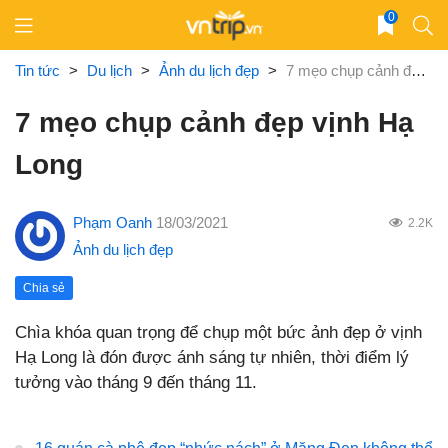
Skip
0
to
content
Tin tức
>
Du lịch
>
Ảnh du lịch đẹp
>
7 mẹo chụp cảnh đẹp vịnh Hạ Long
7 mẹo chụp cảnh đẹp vịnh Hạ
Long
Phạm Oanh
18/03/2021
2.2K
Ảnh du lịch đẹp
Chia sẻ
Chìa khóa quan trọng để chụp một bức ảnh đẹp ở vịnh
Hạ Long là đón được ánh sáng tự nhiên, thời điểm lý
tưởng vào tháng 9 đến tháng 11.