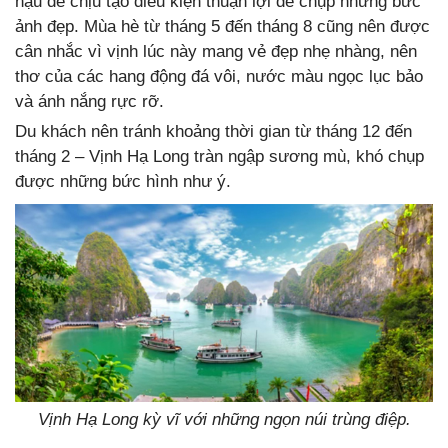
hậu dễ chịu tạo điều kiện thuận lợi để chụp những bức
ảnh đẹp. Mùa hè từ tháng 5 đến tháng 8 cũng nên được
cân nhắc vì vịnh lúc này mang vẻ đẹp nhẹ nhàng, nên
thơ của các hang động đá vôi, nước màu ngọc lục bảo
và ánh nắng rực rỡ.
Du khách nên tránh khoảng thời gian từ tháng 12 đến
tháng 2 – Vịnh Hạ Long tràn ngập sương mù, khó chụp
được những bức hình như ý.
Vịnh Hạ Long kỳ vĩ với những ngọn núi trùng điệp.