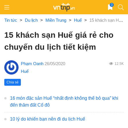
Skip
0
to
content
Tin tức
>
Du lịch
>
Miền Trung
>
Huế
>
15 khách sạn Huế giá rẻ cho chuyến du lịch tiết kiệm
15 khách sạn Huế giá rẻ cho
chuyến du lịch tiết kiệm
Phạm Oanh
26/05/2020
12.5K
Huế
Chia sẻ
16 món đặc sản Huế “nhất định không thể bỏ qua” khi
đến thăm đất Cố đô
10 lý do khiến bạn nên đi du lịch Huế