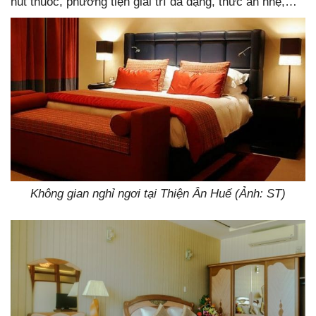
hút thuốc, phương tiện giải trí đa dạng, thức ăn nhẹ,…
Không gian nghỉ ngơi tại Thiện Ân Huế (Ảnh: ST)