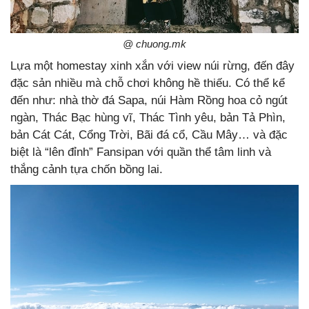
@ chuong.mk
Lựa một homestay xinh xắn với view núi rừng, đến đây
đặc sản nhiều mà chỗ chơi không hề thiếu. Có thể kể
đến như: nhà thờ đá Sapa, núi Hàm Rồng hoa cỏ ngút
ngàn, Thác Bạc hùng vĩ, Thác Tình yêu, bản Tả Phìn,
bản Cát Cát, Cổng Trời, Bãi đá cổ, Cầu Mây… và đặc
biệt là “lên đỉnh” Fansipan với quần thể tâm linh và
thắng cảnh tựa chốn bồng lai.