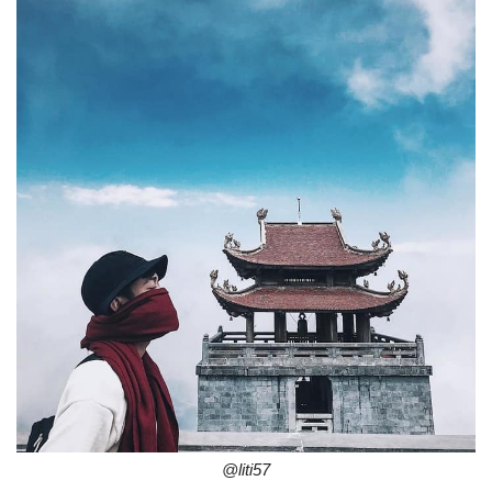
@liti57