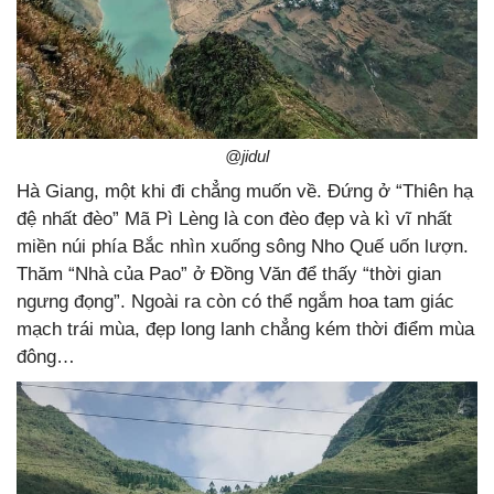
@jidul
Hà Giang, một khi đi chẳng muốn về. Đứng ở “Thiên hạ
đệ nhất đèo” Mã Pì Lèng là con đèo đẹp và kì vĩ nhất
miền núi phía Bắc nhìn xuống sông Nho Quế uốn lượn.
Thăm “Nhà của Pao” ở Đồng Văn để thấy “thời gian
ngưng đọng”. Ngoài ra còn có thể ngắm hoa tam giác
mạch trái mùa, đẹp long lanh chẳng kém thời điểm mùa
đông…