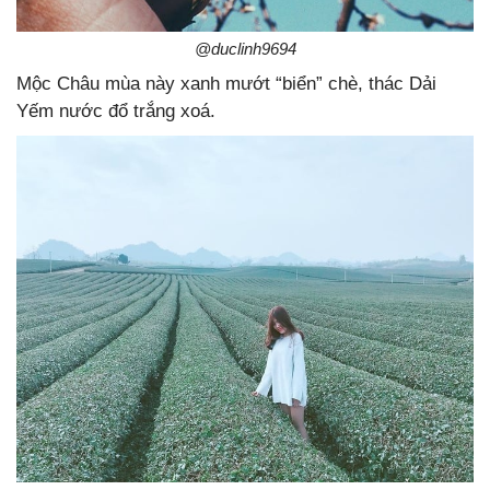
@duclinh9694
Mộc Châu mùa này xanh mướt “biển” chè, thác Dải
Yếm nước đổ trắng xoá.