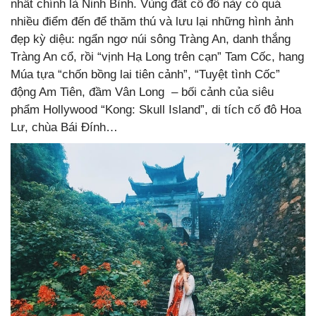
nhất chính là Ninh Bình. Vùng đất cố đô này có quá
nhiều điểm đến để thăm thú và lưu lại những hình ảnh
đẹp kỳ diệu: ngẩn ngơ núi sông Tràng An, danh thắng
Tràng An cổ, rồi “vịnh Hạ Long trên cạn” Tam Cốc, hang
Múa tựa “chốn bồng lai tiên cảnh”, “Tuyệt tình Cốc”
động Am Tiên, đầm Vân Long – bối cảnh của siêu
phẩm Hollywood “Kong: Skull Island”, di tích cố đô Hoa
Lư, chùa Bái Đính…