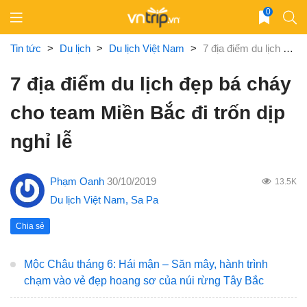
Skip
0
to
content
Tin tức
>
Du lịch
>
Du lịch Việt Nam
>
7 địa điểm du lịch đẹp bá cháy cho team Miền Bắc đi trốn dịp nghỉ lễ
7 địa điểm du lịch đẹp bá cháy
cho team Miền Bắc đi trốn dịp
nghỉ lễ
Phạm Oanh
30/10/2019
13.5K
Du lịch Việt Nam
,
Sa Pa
Chia sẻ
Mộc Châu tháng 6: Hái mận – Săn mây, hành trình
chạm vào vẻ đẹp hoang sơ của núi rừng Tây Bắc