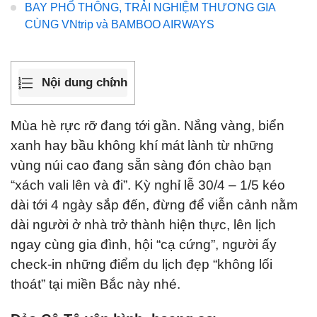
BAY PHỔ THÔNG, TRẢI NGHIỆM THƯƠNG GIA
CÙNG VNtrip và BAMBOO AIRWAYS
Nội dung chính
Mùa hè rực rỡ đang tới gần. Nắng vàng, biển
xanh hay bầu không khí mát lành từ những
vùng núi cao đang sẵn sàng đón chào bạn
“xách vali lên và đi”. Kỳ nghỉ lễ 30/4 – 1/5 kéo
dài tới 4 ngày sắp đến, đừng để viễn cảnh nằm
dài người ở nhà trở thành hiện thực, lên lịch
ngay cùng gia đình, hội “cạ cứng”, người ấy
check-in những điểm du lịch đẹp “không lối
thoát” tại miền Bắc này nhé.