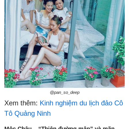
@pan_so_deep
Xem thêm:
Kinh nghiệm du lịch đảo Cô
Tô Quảng Ninh
Mộc Châu – “Thiên đường mận” và mãn