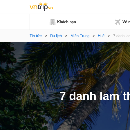
Khách sạn
Vé 
Tin tức
>
Du lịch
>
Miền Trung
>
Huế
>
7 danh la
7 danh lam 