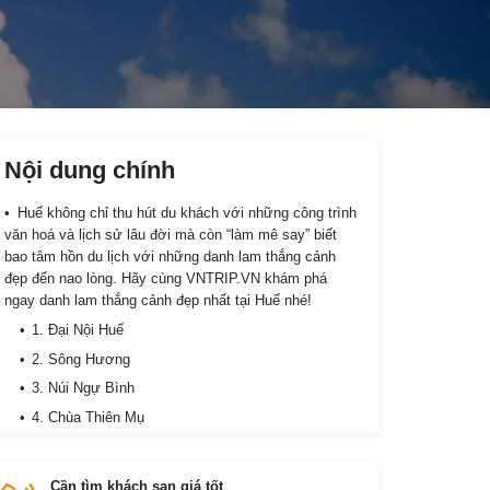
Nội dung chính
Huế không chỉ thu hút du khách với những công trình
văn hoá và lịch sử lâu đời mà còn “làm mê say” biết
bao tâm hồn du lịch với những danh lam thắng cảnh
đẹp đến nao lòng. Hãy cùng VNTRIP.VN khám phá
ngay danh lam thắng cảnh đẹp nhất tại Huế nhé!
1. Đại Nội Huế
2. Sông Hương
3. Núi Ngự Bình
4. Chùa Thiên Mụ
5. Núi Ngự Bình
6. Vịnh Lăng Cô
Cần tìm khách sạn giá tốt