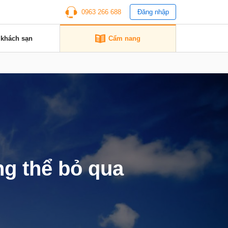
0963 266 688
Đăng nhập
 khách sạn
Cẩm nang
g thể bỏ qua