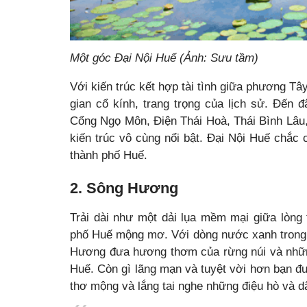
Một góc Đại Nội Huế (Ảnh: Sưu tầm)
Với kiến trúc kết hợp tài tình giữa phương 
gian cổ kính, trang trọng của lịch sử. Đến 
Cổng Ngọ Môn, Điện Thái Hoà, Thái Bình Lâu
kiến trúc vô cùng nổi bật. Đại Nội Huế chắc 
thành phố Huế.
2. Sông Hương
Trải dài như một dải lụa mềm mại giữa lòng
phố Huế mộng mơ. Với dòng nước xanh trong m
Hương đưa hương thơm của rừng núi và nhữn
Huế. Còn gì lãng mạn và tuyệt vời hơn bạn 
thơ mộng và lắng tai nghe những điệu hò và d