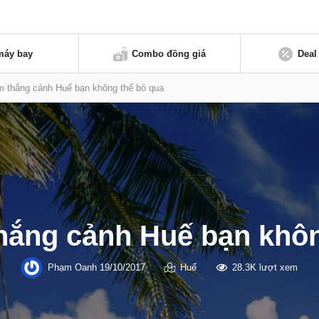
máy bay
Combo đồng giá
Deal
m thắng cảnh Huế bạn không thể bỏ qua
thắng cảnh Huế bạn khôn
Phạm Oanh
19/10/2017
Huế
28.3K lượt xem