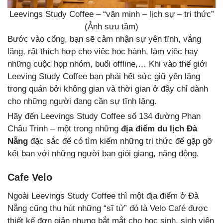
Leevings Study Coffee – “văn minh – lịch sự – tri thức”
(Ảnh sưu tầm)
Bước vào cổng, bạn sẽ cảm nhận sự yên tĩnh, vắng
lặng, rất thích hợp cho việc học hành, làm việc hay
những cuộc họp nhóm, buổi offline,… Khi vào thế giới
Leeving Study Coffee bạn phải hết sức giữ yên lặng
trong quán bởi không gian và thời gian ở đây chỉ dành
cho những người đang cần sự tĩnh lặng.
Hãy đến Leevings Study Coffee số 134 đường Phan
Châu Trinh – một trong những
địa điểm du lịch Đà
Nẵng
đặc sắc để có tìm kiếm những tri thức để gặp gỡ
kết bạn với những người bạn giỏi giang, năng động.
Cafe Velo
Ngoài Leevings Study Coffee thì một địa điểm ở Đà
Nẵng cũng thu hút những “sĩ tử” đó là Velo Café được
thiết kế đơn giản nhưng bắt mắt cho học sinh, sinh viên