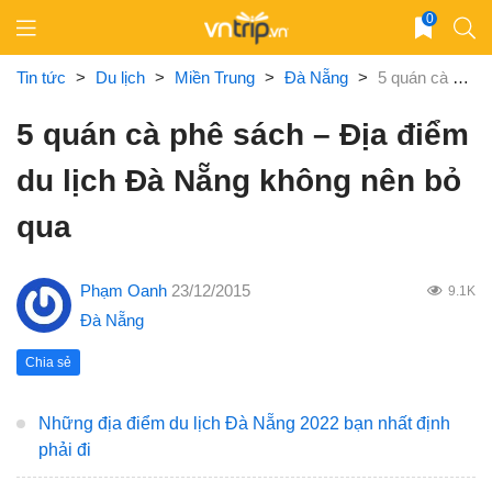
Skip
0
to
content
Tin tức
>
Du lịch
>
Miền Trung
>
Đà Nẵng
>
5 quán cà phê sách – Địa điểm du lịch Đà Nẵng không nên bỏ qua
5 quán cà phê sách – Địa điểm
du lịch Đà Nẵng không nên bỏ
qua
Phạm Oanh
23/12/2015
9.1K
Đà Nẵng
Chia sẻ
Những địa điểm du lịch Đà Nẵng 2022 bạn nhất định
phải đi