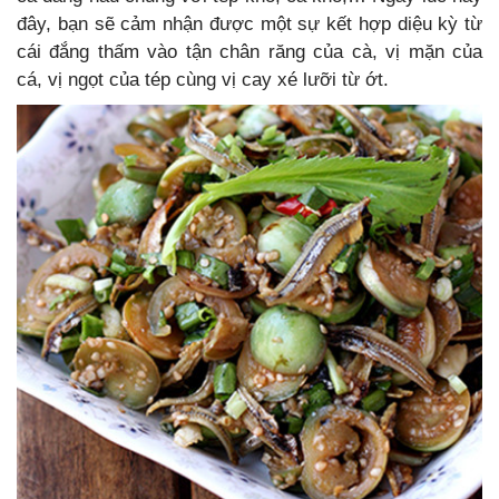
đây, bạn sẽ cảm nhận được một sự kết hợp diệu kỳ từ
cái đắng thấm vào tận chân răng của cà, vị mặn của
cá, vị ngọt của tép cùng vị cay xé lưỡi từ ớt.