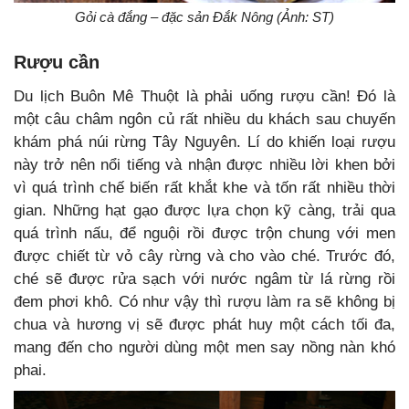
Gỏi cà đắng – đặc sản Đắk Nông (Ảnh: ST)
Rượu cần
Du lịch Buôn Mê Thuột là phải uống rượu cần! Đó là
một câu châm ngôn củ rất nhiều du khách sau chuyến
khám phá núi rừng Tây Nguyên. Lí do khiến loại rượu
này trở nên nổi tiếng và nhận được nhiều lời khen bởi
vì quá trình chế biến rất khắt khe và tốn rất nhiều thời
gian. Những hạt gạo được lựa chọn kỹ càng, trải qua
quá trình nấu, để nguội rồi được trộn chung với men
được chiết từ vỏ cây rừng và cho vào ché. Trước đó,
ché sẽ được rửa sạch với nước ngâm từ lá rừng rồi
đem phơi khô. Có như vậy thì rượu làm ra sẽ không bị
chua và hương vị sẽ được phát huy một cách tối đa,
mang đến cho người dùng một men say nồng nàn khó
phai.