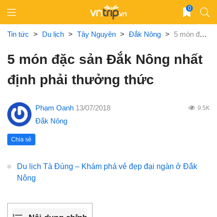
Skip
0
to
content
Tin tức
>
Du lịch
>
Tây Nguyên
>
Đắk Nông
>
5 món đặc sản Đắk Nông nhất định phải thưởng thức
5 món đặc sản Đắk Nông nhất
định phải thưởng thức
Phạm Oanh
13/07/2018
9.5K
Đắk Nông
Chia sẻ
Du lịch Tà Đùng – Khám phá vẻ đẹp đại ngàn ở Đắk
Nông