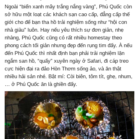
Ngoài “biển xanh mây trắng nắng vàng”, Phú Quốc còn
sở hữu một loạt các khách sạn cao cấp, đẳng cấp thế
giới cho để bạn tha hồ trải nghiệm sống như “hội con
nhà giàu” luôn. Hay nếu yêu thích sự đơn giản, nhẹ
nhàng, Phú Quốc cũng có rất nhiều homestay theo
phong cách tối giản nhưng đẹp đến rụng tim đấy. À nếu
đến Phú Quốc thì nhất định bạn phải trải nghiệm lặn
ngắm san hồ, “quẩy” xuyên ngày ở Safari, đi cáp treo
cực hiện đại ra đảo Hòn Thơm sống ảo, và ăn thật
nhiều hải sản nhé. Bật mí: Còi biên, tôm tít, ghẹ, nhum,
… ở Phú Quốc ăn là ghiền đấy.