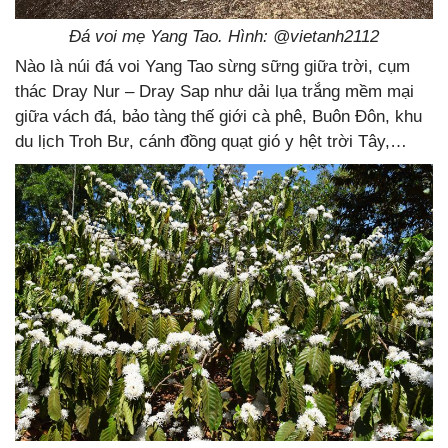
Đá voi mẹ Yang Tao. Hình: @vietanh2112
Nào là núi đá voi Yang Tao sừng sững giữa trời, cụm
thác Dray Nur – Dray Sap như dải lụa trắng mềm mại
giữa vách đá, bảo tàng thế giới cà phê, Buôn Đôn, khu
du lịch Troh Bư, cánh đồng quạt gió y hệt trời Tây,…