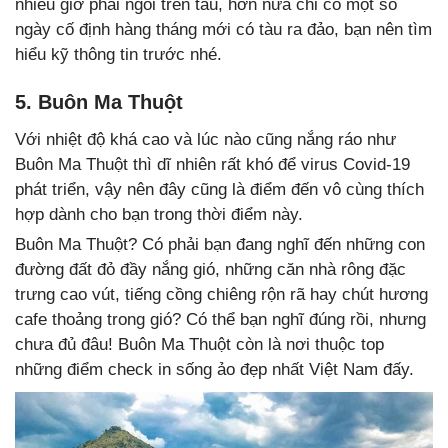
nhiều giờ phải ngồi trên tàu, hơn nữa chỉ có một số
ngày cố định hàng tháng mới có tàu ra đảo, bạn nên tìm
hiểu kỹ thông tin trước nhé.
5. Buôn Ma Thuột
Với nhiệt độ khá cao và lúc nào cũng nắng ráo như
Buôn Ma Thuột thì dĩ nhiên rất khó để virus Covid-19
phát triển, vậy nên đây cũng là điểm đến vô cùng thích
hợp dành cho bạn trong thời điểm này.
Buôn Ma Thuột? Có phải bạn đang nghĩ đến những con
đường đất đỏ đầy nắng gió, những căn nhà rông đặc
trưng cao vút, tiếng cồng chiêng rộn rã hay chút hương
cafe thoảng trong gió? Có thể bạn nghĩ đúng rồi, nhưng
chưa đủ đâu! Buôn Ma Thuột còn là nơi thuộc top
những điểm check in sống ảo đẹp nhất Việt Nam đấy.