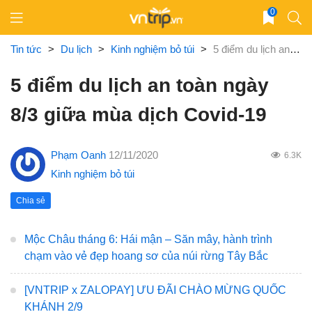
Skip
0
to
content
Tin tức
>
Du lịch
>
Kinh nghiệm bỏ túi
>
5 điểm du lịch an toàn ngày 8/3 giữa mùa dịch Covid-19
5 điểm du lịch an toàn ngày
8/3 giữa mùa dịch Covid-19
Phạm Oanh
12/11/2020
6.3K
Kinh nghiệm bỏ túi
Chia sẻ
Mộc Châu tháng 6: Hái mận – Săn mây, hành trình
chạm vào vẻ đẹp hoang sơ của núi rừng Tây Bắc
[VNTRIP x ZALOPAY] ƯU ĐÃI CHÀO MỪNG QUỐC
KHÁNH 2/9