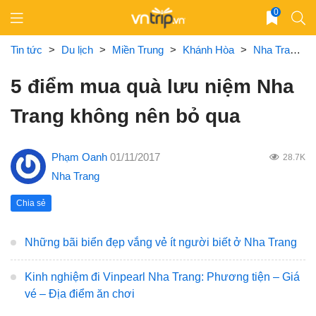
Skip
0
to
content
Tin tức
>
Du lịch
>
Miền Trung
>
Khánh Hòa
>
Nha Trang
5 điểm mua quà lưu niệm Nha
Trang không nên bỏ qua
Phạm Oanh
01/11/2017
28.7K
Nha Trang
Chia sẻ
Những bãi biển đẹp vắng vẻ ít người biết ở Nha Trang
Kinh nghiệm đi Vinpearl Nha Trang: Phương tiện – Giá
vé – Địa điểm ăn chơi