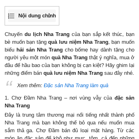
Nội dung chính
Chuyến
du lịch Nha Trang
của bạn sắp kết thúc, bạn
bè muốn bạn tặng
quà lưu niệm Nha Trang
, bạn muốn
biếu
hải sản Nha Trang
cho bốmẹ hay dành tặng cho
người yêu một món
quà Nha Trang
thật ý nghĩa, mua ở
đâu để hầu bao của bạn không bị cạn kiệt? Hãy ghim lại
những điểm bán
quà lưu niệm Nha Trang
sau đây nhé.
Xem thêm:
Đặc sản Nha Trang làm quà
1. Chợ Đầm Nha Trang – nơi vùng vẫy của
đặc sản
Nha Trang
Đây là trung tâm thương mại nổi tiếng nhất thành phố
Nha Trang mà bạn không thể bỏ qua nếu muốn mua
sắm thả ga. Chợ Đầm bán đủ loại mặt hàng. Từ các
món ăn đặc sản để khô như mực, tôm, cá đến những