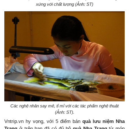
xứng với chất lượng (Ảnh: ST)
Các nghệ nhân say mê, tỉ mỉ với các tác phẩm nghệ thuật
(Ảnh: ST).
Vntrip.vn hy vọng, với 5 điểm bán
quà lưu niệm Nha
Trang
ở trên bạn đã có đủ bộ
quà Nha Trang
từ món