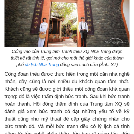
Cổng vào của Trung tâm Tranh thêu XQ Nha Trang được
thiết kế rất tinh tế, gợi mở cho một thế giới khác của thành
phố
du lịch Nha Trang
đằng sau cánh cửa (Ảnh: ST)
Công đoạn thêu được thực hiện trong một căn nhà nghệ
nhân, đây cũng là nơi nhiều du khách quan tâm nhất.
Khách cũng sẽ được giới thiệu một công đoạn khá quan
trọng: đó là việc thẩm định bức tranh. Sau khi bức tranh
hoàn thành, Hội đồng thẩm định của Trung tâm XQ sẽ
đánh giá xem bức tranh có đạt những yếu tố về kỹ
thuật cũng như mỹ thuật để cấp giấy chứng nhận cho
bức tranh đó. Và mỗi bức tranh đều có lý lịch cá tính
riêng từ tên nghệ nhân thêu, tên họa sĩ sáng tác, đến