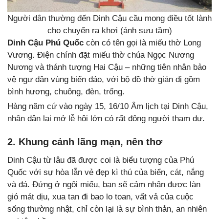
Người dân thường đến Dinh Cậu cầu mong điều tốt lành
cho chuyến ra khơi (ảnh sưu tầm)
Dinh Cậu Phú Quốc
còn có tên gọi là miếu thờ Long
Vương. Điện chính đặt miếu thờ chúa Ngọc Nương
Nương và thánh tượng Hai Cậu – những tiên nhân bảo
vệ ngư dân vùng biển đảo, với bộ đồ thờ giản dị gồm
bình hương, chuông, đèn, trống.
Hàng năm cứ vào ngày 15, 16/10 Âm lịch tại Dinh Cậu,
nhân dân lại mở lễ hội lớn có rất đông người tham dự.
2. Khung cảnh lãng mạn, nên thơ
Dinh Cậu từ lâu đã được coi là biểu tượng của Phú
Quốc với sự hòa lẫn vẻ đẹp kì thú của biển, cát, nắng
và đá. Đứng ở ngôi miếu, bạn sẽ cảm nhận được làn
gió mát dịu, xua tan đi bao lo toan, vất vả của cuộc
sống thường nhật, chỉ còn lại là sự bình thản, an nhiên