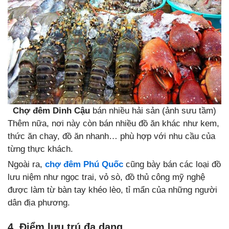
Chợ đêm Dinh Cậu
bán nhiều hải sản (ảnh sưu tầm)
Thêm nữa, nơi này còn bán nhiều đồ ăn khác như kem,
thức ăn chay, đồ ăn nhanh… phù hợp với nhu cầu của
từng thực khách.
Ngoài ra,
chợ đêm Phú Quốc
cũng bày bán các loại đồ
lưu niệm như ngọc trai, vỏ sò, đồ thủ công mỹ nghệ
được làm từ bàn tay khéo lèo, tỉ mẩn của những người
dân địa phương.
4. Điểm lưu trú đa dạng