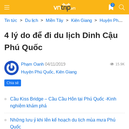
Skip
0
to
content
Tin tức
>
Du lịch
>
Miền Tây
>
Kiên Giang
>
Huyện Phú Quốc
4 lý do để đi du lịch Dinh Cậu
Phú Quốc
Phạm Oanh
04/11/2019
15.9K
Huyện Phú Quốc
,
Kiên Giang
Chia sẻ
Cầu Kiss Bridge – Cầu Cầu Hôn tại Phú Quốc -Kinh
nghiệm khám phá
Những lưu ý khi lên kế hoạch du lịch mùa mưa Phú
Quốc