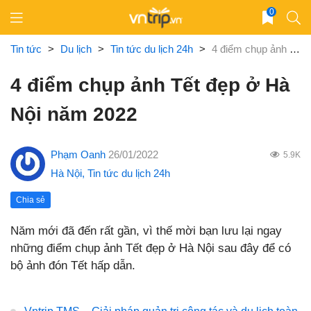
Skip
0
to
content
Tin tức
>
Du lịch
>
Tin tức du lịch 24h
>
4 điểm chụp ảnh Tết đẹp ở Hà Nội năm 2022
4 điểm chụp ảnh Tết đẹp ở Hà
Nội năm 2022
Phạm Oanh
26/01/2022
5.9K
Hà Nội
,
Tin tức du lịch 24h
Chia sẻ
Năm mới đã đến rất gần, vì thế mời bạn lưu lại ngay
những điểm chụp ảnh Tết đẹp ở Hà Nội sau đây để có
bộ ảnh đón Tết hấp dẫn.