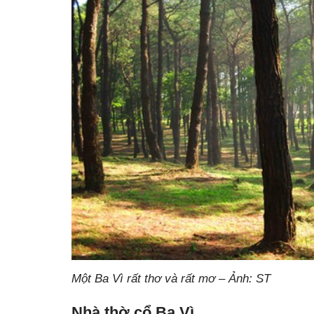
Một Ba Vì rất thơ và rất mơ – Ảnh: ST
Nhà thờ cổ Ba Vì