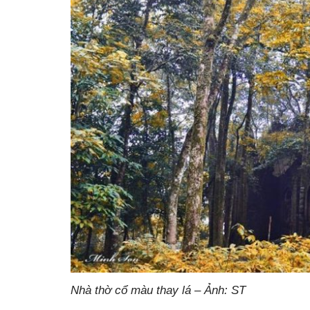
Nhà thờ cổ màu thay lá – Ảnh: ST