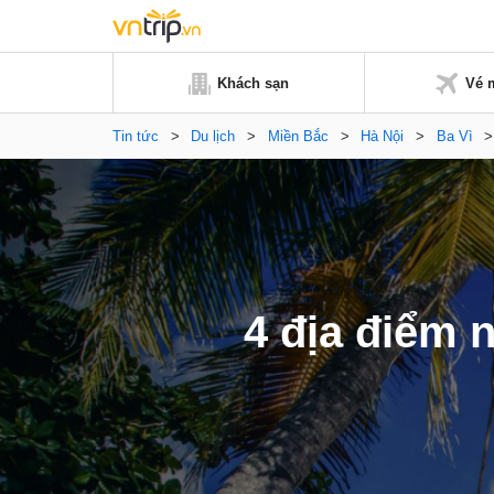
Khách sạn
Vé 
Tin tức
>
Du lịch
>
Miền Bắc
>
Hà Nội
>
Ba Vì
4 địa điểm n