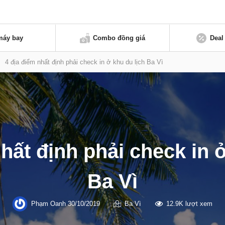
máy bay
Combo đồng giá
Deal
>
4 địa điểm nhất định phải check in ở khu du lịch Ba Vì
hất định phải check in 
Ba Vì
Phạm Oanh
30/10/2019
Ba Vì
12.9K lượt xem