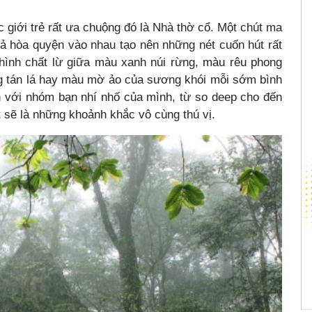
giới trẻ rất ưa chuộng đó là Nhà thờ cổ. Một chút ma
cả hòa quyện vào nhau tạo nên những nét cuốn hút rất
hình chất lừ giữa màu xanh núi rừng, màu rêu phong
g tán lá hay màu mờ ảo của sương khói mỗi sớm bình
h với nhóm bạn nhí nhố của mình, từ so deep cho đến
t sẽ là những khoảnh khắc vô cùng thú vị.