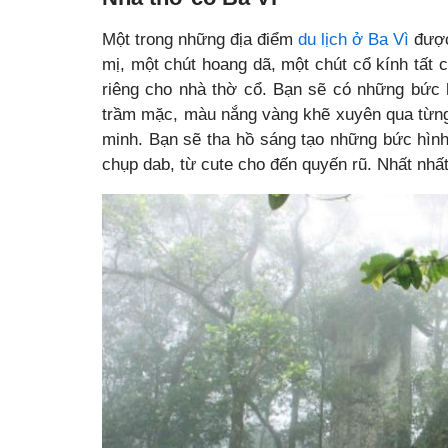
Một trong những địa điểm
du lịch ở Ba Vì
được 
mị, một chút hoang dã, một chút cổ kính tất 
riêng cho nhà thờ cổ. Bạn sẽ có những bức 
trầm mặc, màu nắng vàng khẽ xuyên qua từn
minh. Bạn sẽ tha hồ sáng tạo những bức hìn
chụp dab, từ cute cho đến quyến rũ. Nhất nhấ