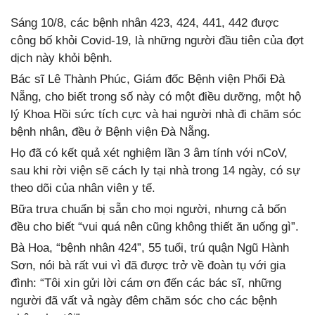
Sáng 10/8, các bệnh nhân 423, 424, 441, 442 được
công bố khỏi Covid-19, là những người đầu tiên của đợt
dịch này khỏi bệnh.
Bác sĩ Lê Thành Phúc, Giám đốc Bệnh viện Phổi Đà
Nẵng, cho biết trong số này có một điều dưỡng, một hộ
lý Khoa Hồi sức tích cực và hai người nhà đi chăm sóc
bệnh nhân, đều ở Bệnh viện Đà Nẵng.
Họ đã có kết quả xét nghiệm lần 3 âm tính với nCoV,
sau khi rời viện sẽ cách ly tại nhà trong 14 ngày, có sự
theo dõi của nhân viên y tế.
Bữa trưa chuẩn bị sẵn cho mọi người, nhưng cả bốn
đều cho biết “vui quá nên cũng không thiết ăn uống gì”.
Bà Hoa, “bệnh nhân 424”, 55 tuổi, trú quận Ngũ Hành
Sơn, nói bà rất vui vì đã được trở về đoàn tụ với gia
đình: “Tôi xin gửi lời cám ơn đến các bác sĩ, những
người đã vất vả ngày đêm chăm sóc cho các bệnh