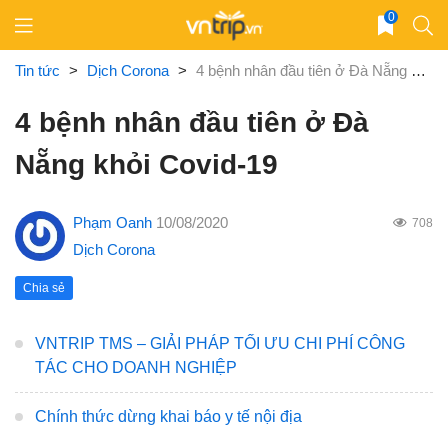
Skip
0
to
content
Tin tức
>
Dịch Corona
>
4 bệnh nhân đầu tiên ở Đà Nẵng khỏi Covid-19
4 bệnh nhân đầu tiên ở Đà
Nẵng khỏi Covid-19
Phạm Oanh
10/08/2020
708
Dịch Corona
Chia sẻ
VNTRIP TMS – GIẢI PHÁP TỐI ƯU CHI PHÍ CÔNG
TÁC CHO DOANH NGHIỆP
Chính thức dừng khai báo y tế nội địa