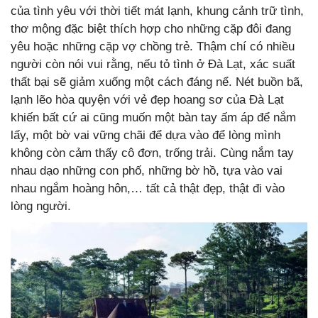
của tình yêu với thời tiết mát lạnh, khung cảnh trữ tình,
thơ mộng đặc biệt thích hợp cho những cặp đôi đang
yêu hoặc những cặp vợ chồng trẻ. Thậm chí có nhiều
người còn nói vui rằng, nếu tỏ tình ở Đà Lạt, xác suất
thất bại sẽ giảm xuống một cách đáng nể. Nét buồn bã,
lạnh lẽo hòa quyện với vẻ đẹp hoang sơ của Đà Lạt
khiến bất cứ ai cũng muốn một bàn tay ấm áp để nắm
lấy, một bờ vai vững chãi để dựa vào để lòng mình
không còn cảm thấy cô đơn, trống trải. Cùng nắm tay
nhau dạo những con phố, những bờ hồ, tựa vào vai
nhau ngắm hoàng hôn,… tất cả thật đẹp, thật đi vào
lòng người.