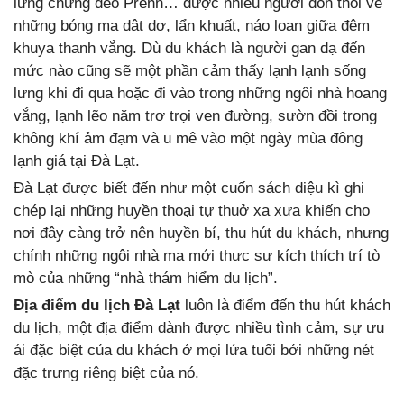
lưng chừng đèo Prenn… được nhiều người đồn thổi về
những bóng ma dật dơ, lẩn khuất, náo loạn giữa đêm
khuya thanh vắng. Dù du khách là người gan dạ đến
mức nào cũng sẽ một phần cảm thấy lạnh lạnh sống
lưng khi đi qua hoặc đi vào trong những ngôi nhà hoang
vắng, lạnh lẽo năm trơ trọi ven đường, sườn đồi trong
không khí ảm đạm và u mê vào một ngày mùa đông
lạnh giá tại Đà Lạt.
Đà Lạt được biết đến như một cuốn sách diệu kì ghi
chép lại những huyền thoại tự thuở xa xưa khiến cho
nơi đây càng trở nên huyền bí, thu hút du khách, nhưng
chính những ngôi nhà ma mới thực sự kích thích trí tò
mò của những “nhà thám hiểm du lịch”.
Địa điểm du lịch Đà Lạt
luôn là điểm đến thu hút khách
du lịch, một địa điểm dành được nhiều tình cảm, sự ưu
ái đặc biệt của du khách ở mọi lứa tuổi bởi những nét
đặc trưng riêng biệt của nó.