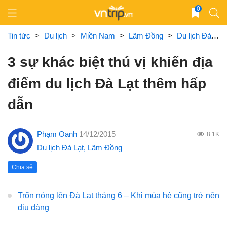
Skip
0
to
content
Tin tức
>
Du lịch
>
Miền Nam
>
Lâm Đồng
>
Du lịch Đà Lạt
3 sự khác biệt thú vị khiến địa
điểm du lịch Đà Lạt thêm hấp
dẫn
Phạm Oanh
14/12/2015
8.1K
Du lịch Đà Lạt
,
Lâm Đồng
Chia sẻ
Trốn nóng lên Đà Lạt tháng 6 – Khi mùa hè cũng trở nên
dịu dàng