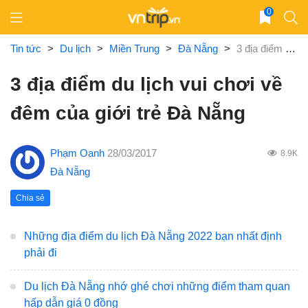
Skip
0
to
content
Tin tức
>
Du lịch
>
Miền Trung
>
Đà Nẵng
>
3 địa điểm du lịch vui chơi về đêm của giới trẻ Đà Nẵng
3 địa điểm du lịch vui chơi về
đêm của giới trẻ Đà Nẵng
Phạm Oanh
28/03/2017
8.9K
Đà Nẵng
Chia sẻ
Những địa điểm du lịch Đà Nẵng 2022 bạn nhất định
phải đi
Du lịch Đà Nẵng nhớ ghé chơi những điểm tham quan
hấp dẫn giá 0 đồng