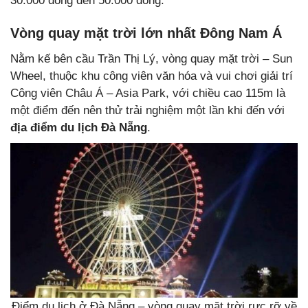
30.000 đồng đến 50.000 đồng.
Vòng quay mặt trời lớn nhất Đông Nam Á
Nằm kế bên cầu Trần Thị Lý, vòng quay mặt trời – Sun
Wheel, thuộc khu công viên văn hóa và vui chơi giải trí
Công viên Châu Á – Asia Park, với chiều cao 115m là
một điểm đến nên thử trải nghiệm một lần khi đến với
địa điểm du lịch Đà Nẵng
.
Điểm du lịch ở Đà Nẵng – vòng quay mặt trời rực rỡ về