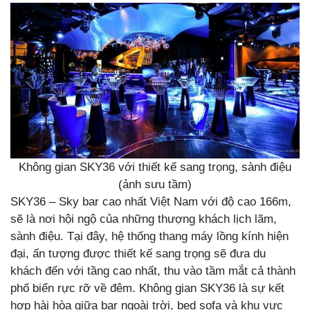
Không gian SKY36 với thiết kế sang trọng, sành điệu
(ảnh sưu tầm)
SKY36 – Sky bar cao nhất Việt Nam với độ cao 166m,
sẽ là nơi hội ngộ của những thượng khách lịch lãm,
sành điệu. Tại đây, hệ thống thang máy lồng kính hiện
đại, ấn tượng được thiết kế sang trọng sẽ đưa du
khách đến với tầng cao nhất, thu vào tầm mắt cả thành
phố biển rực rỡ về đêm. Không gian SKY36 là sự kết
hợp hài hòa giữa bar ngoài trời, bed sofa và khu vực