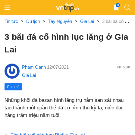
Skip
0
to
content
Tin tức
>
Du lịch
>
Tây Nguyên
>
Gia Lai
>
3 bãi đá cổ hình lục lăng ở Gia Lai
3 bãi đá cổ hình lục lăng ở Gia
Lai
Phạm Oanh
12/07/2021
5.3K
Gia Lai
Chia sẻ
Những khối đá bazan hình lăng trụ nằm san sát nhau
tạo thành một quần thể đá có hình thù kỳ lạ, niên đại
hàng trăm triệu năm tuổi.