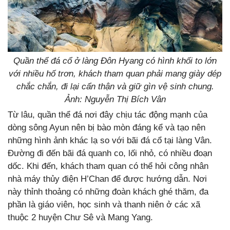
Quần thể đá cổ ở làng Đôn Hyang có hình khối to lớn
với nhiều hố trơn, khách tham quan phải mang giày dép
chắc chắn, đi lại cẩn thận và giữ gìn vệ sinh chung.
Ảnh: Nguyễn Thị Bích Vân
Từ lâu, quần thể đá nơi đây chịu tác động mạnh của
dòng sông Ayun nên bị bào mòn đáng kể và tạo nên
những hình ảnh khác lạ so với bãi đá cổ tại làng Vân.
Đường đi đến bãi đá quanh co, lối nhỏ, có nhiều đoạn
dốc. Khi đến, khách tham quan có thể hỏi công nhân
nhà máy thủy điện H’Chan để được hướng dẫn. Nơi
này thỉnh thoảng có những đoàn khách ghé thăm, đa
phần là giáo viên, học sinh và thanh niên ở các xã
thuộc 2 huyện Chư Sê và Mang Yang.