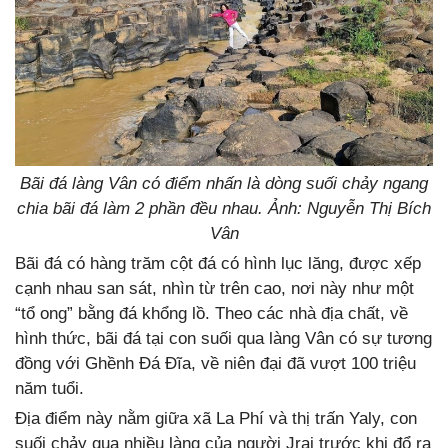
Bãi đá làng Vân có điểm nhấn là dòng suối chảy ngang
chia bãi đá làm 2 phần đều nhau. Ảnh: Nguyễn Thị Bích
Vân
Bãi đá có hàng trăm cột đá có hình lục lăng, được xếp
cạnh nhau san sát, nhìn từ trên cao, nơi này như một
“tổ ong” bằng đá khổng lồ. Theo các nhà địa chất, về
hình thức, bãi đá tại con suối qua làng Vân có sự tương
đồng với Ghềnh Đá Đĩa, về niên đại đã vượt 100 triệu
năm tuổi.
Địa điểm này nằm giữa xã La Phí và thị trấn Yaly, con
suối chảy qua nhiều làng của người Jrai trước khi đổ ra