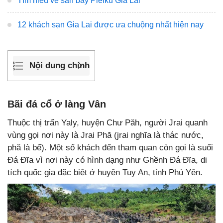
Tìm hiểu về sân bay Pleiku Gia Lai
12 khách sạn Gia Lai được ưa chuộng nhất hiện nay
Nội dung chính
Bãi đá cổ ở làng Vân
Thuộc thị trấn Yaly, huyện Chư Păh, người Jrai quanh
vùng gọi nơi này là Jrai Phă (jrai nghĩa là thác nước,
phă là bể). Một số khách đến tham quan còn gọi là suối
Đá Đĩa vì nơi này có hình dạng như Ghềnh Đá Đĩa, di
tích quốc gia đặc biệt ở huyện Tuy An, tỉnh Phú Yên.