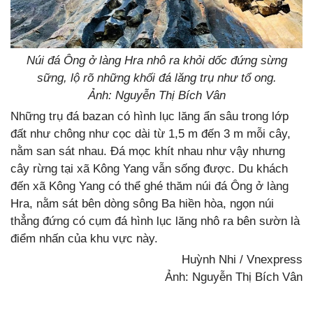
Núi đá Ông ở làng Hra nhô ra khỏi dốc đứng sừng
sững, lộ rõ những khối đá lăng trụ như tổ ong.
Ảnh: Nguyễn Thị Bích Vân
Những trụ đá bazan có hình lục lăng ẩn sâu trong lớp
đất như chông như cọc dài từ 1,5 m đến 3 m mỗi cây,
nằm san sát nhau. Đá mọc khít nhau như vậy nhưng
cây rừng tại xã Kông Yang vẫn sống được. Du khách
đến xã Kông Yang có thể ghé thăm núi đá Ông ở làng
Hra, nằm sát bên dòng sông Ba hiền hòa, ngọn núi
thẳng đứng có cụm đá hình lục lăng nhô ra bên sườn là
điểm nhấn của khu vực này.
Huỳnh Nhi / Vnexpress
Ảnh: Nguyễn Thị Bích Vân