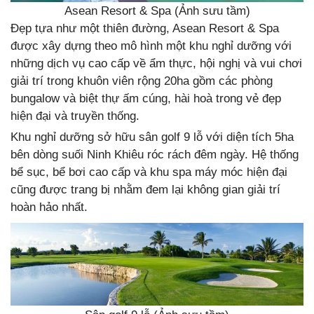
Asean Resort & Spa (Ảnh sưu tầm)
Đẹp tựa như một thiên đường, Asean Resort & Spa
được xây dựng theo mô hình một khu nghỉ dưỡng với
những dịch vụ cao cấp về ẩm thực, hội nghị và vui chơi
giải trí trong khuôn viên rộng 20ha gồm các phòng
bungalow và biệt thự ấm cúng, hài hoà trong vẻ đẹp
hiện đại và truyền thống.
Khu nghỉ dưỡng sở hữu sân golf 9 lỗ với diện tích 5ha
bên dòng suối Ninh Khiêu róc rách đêm ngày. Hệ thống
bể sục, bể bơi cao cấp và khu spa máy móc hiện đại
cũng được trang bị nhằm đem lại không gian giải trí
hoàn hảo nhất.