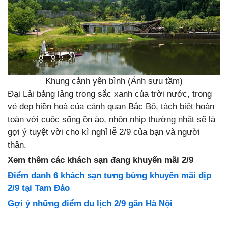
Khung cảnh yên bình (Ảnh sưu tầm)
Đại Lải bảng lảng trong sắc xanh của trời nước, trong
vẻ đẹp hiền hoà của cảnh quan Bắc Bộ, tách biệt hoàn
toàn với cuộc sống ồn ào, nhộn nhịp thường nhật sẽ là
gợi ý tuyệt vời cho kì nghỉ lễ 2/9 của bạn và người
thân.
Xem thêm các khách sạn đang khuyến mãi 2/9
Điểm danh 6 khách sạn tưng bừng khuyến mãi dịp
2/9 tại Tam Đảo
Gợi ý những điểm du lịch 2/9 gần Hà Nội