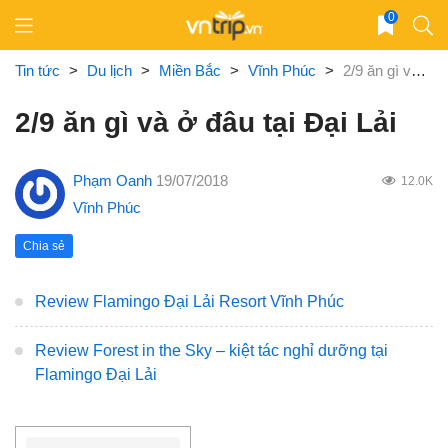
Skip
0
to
content
Tin tức
>
Du lịch
>
Miền Bắc
>
Vĩnh Phúc
>
2/9 ăn gì và ở đâu tại Đại Lải
2/9 ăn gì và ở đâu tại Đại Lải
Phạm Oanh
19/07/2018
12.0K
Vĩnh Phúc
Chia sẻ
Review Flamingo Đại Lải Resort Vĩnh Phúc
Review Forest in the Sky – kiệt tác nghỉ dưỡng tại
Flamingo Đại Lải