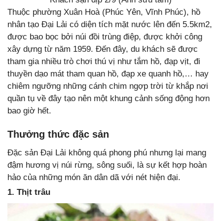
Thuộc phường Xuân Hoà (Phúc Yên, Vĩnh Phúc), hồ
nhân tạo Đại Lải có diện tích mặt nước lên đến 5.5km2,
được bao bọc bởi núi đồi trùng điệp, được khởi công
xây dựng từ năm 1959. Đến đây, du khách sẽ được
tham gia nhiều trò chơi thú vị như tắm hồ, đạp vịt, đi
thuyền dạo mát tham quan hồ, đạp xe quanh hồ,… hay
chiêm ngưỡng những cánh chim ngợp trời từ khắp nơi
quần tụ về đây tạo nên một khung cảnh sống động hơn
bao giờ hết.
Thưởng thức đặc sản
Đặc sản Đại Lải không quá phong phú nhưng lại mang
đậm hương vị núi rừng, sông suối, là sự kết hợp hoàn
hảo của những món ăn dân dã với nét hiện đại.
1. Thịt trâu