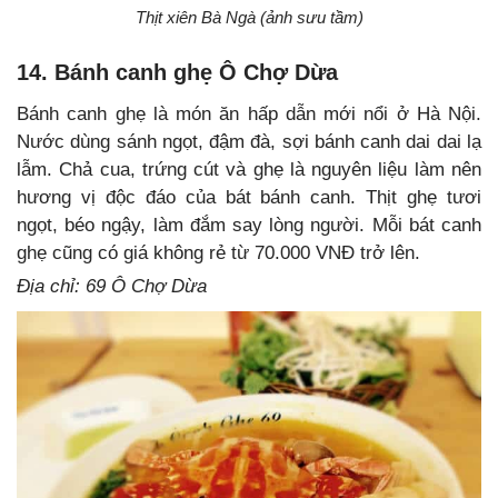
Thịt xiên Bà Ngà (ảnh sưu tầm)
14. Bánh canh ghẹ Ô Chợ Dừa
Bánh canh ghẹ là món ăn hấp dẫn mới nổi ở Hà Nội.
Nước dùng sánh ngọt, đậm đà, sợi bánh canh dai dai lạ
lẫm. Chả cua, trứng cút và ghẹ là nguyên liệu làm nên
hương vị độc đáo của bát bánh canh. Thịt ghẹ tươi
ngọt, béo ngậy, làm đắm say lòng người. Mỗi bát canh
ghẹ cũng có giá không rẻ từ 70.000 VNĐ trở lên.
Địa chỉ: 69 Ô Chợ Dừa