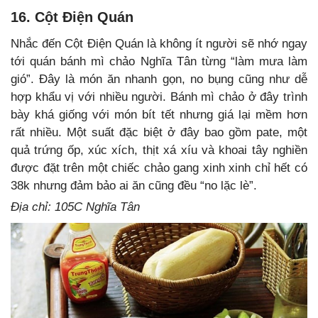
16. Cột Điện Quán
Nhắc đến Cột Điện Quán là không ít người sẽ nhớ ngay
tới quán bánh mì chảo Nghĩa Tân từng “làm mưa làm
gió”. Đây là món ăn nhanh gọn, no bụng cũng như dễ
hợp khẩu vị với nhiều người. Bánh mì chảo ở đây trình
bày khá giống với món bít tết nhưng giá lại mềm hơn
rất nhiều. Một suất đặc biệt ở đây bao gồm pate, một
quả trứng ốp, xúc xích, thịt xá xíu và khoai tây nghiền
được đặt trên một chiếc chảo gang xinh xinh chỉ hết có
38k nhưng đảm bảo ai ăn cũng đều “no lặc lè”.
Địa chỉ: 105C Nghĩa Tân