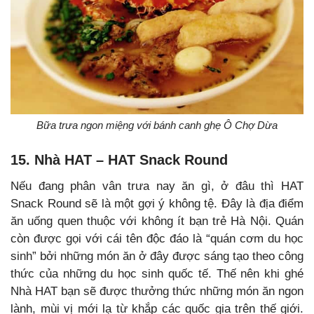
Bữa trưa ngon miệng với bánh canh ghẹ Ô Chợ Dừa
15. Nhà HAT – HAT Snack Round
Nếu đang phân vân trưa nay ăn gì, ở đâu thì HAT
Snack Round sẽ là một gợi ý không tệ. Đây là địa điểm
ăn uống quen thuộc với không ít bạn trẻ Hà Nội. Quán
còn được gọi với cái tên độc đáo là “quán cơm du học
sinh” bởi những món ăn ở đây được sáng tạo theo công
thức của những du học sinh quốc tế. Thế nên khi ghé
Nhà HAT bạn sẽ được thưởng thức những món ăn ngon
lành, mùi vị mới lạ từ khắp các quốc gia trên thế giới.