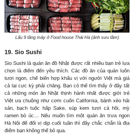
Lẩu 9 tầng mây ở Food house Thái Hà (ảnh sưu tầm)
19. Sio Sushi
Sio Sushi là quán ăn đồ Nhật được rất nhiều bạn trẻ lựa
chọn là điểm đến yêu thích. Các đồ ăn của quán luôn
tươi ngon, chế biến hợp khẩu vị với người Việt mà giá
cả lại cực kỳ phải chăng. Bạn có thể tìm thấy ở đây tất
cả những món ăn Nhật thịnh hành nhất được giới trẻ
Việt ưa chuộng như cơm cuốn California, bánh xèo hải
sản, bạch tuộc hấp Sake, súp kem tươi cá hồi, mỳ
ramen bò úc… Nếu muốn tìm một quán ăn trưa ngon
Hà Nội để đổi vị dịp cuối tuần thì đây chắc chắn là địa
điểm bạn không thể bỏ qua.