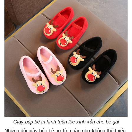
Giày búp bê in hình tuần lộc xinh xắn cho bé gái
Những đôi giày búp bê nữ tính gần như không thể thiếu