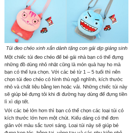
Túi đeo chéo xinh xắn dành tặng con gái dịp giáng sinh
Một chiếc túi đeo chéo để bé gái nhà bạn có thể đựng
những đồ dùng nhỏ nhặt cũng là món quà hay ho mà
bạn có thể lựa chọn. Với các bé từ 1 – 5 tuổi thì nên
chọn túi đeo chéo có hình thù ngộ nghĩnh, kích thước
nhỏ và chất liệu bằng len hoặc vải. Những chiếc túi này
sẽ giúp bé đựng tỏi khi đi đường hay dùng để đựng tiền
lì xì dịp tết.
Với các bé lớn hơn thì bạn có thể chọn các loại túi có
kích thước lớn hơn một chút. Kiểu dáng có thể đơn
giản với màu sắc tươi sáng. Loại túi này sẽ giúp bé
đựng kẹp tóc, bông tai, vòng tay và các phụ kiện nhỏ