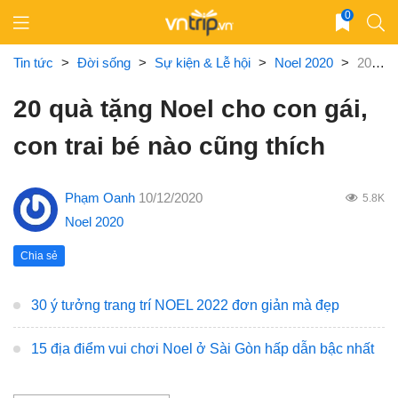
Skip
0
to
content
Tin tức
>
Đời sống
>
Sự kiện & Lễ hội
>
Noel 2020
>
20 quà tặng Noel cho con gái, con trai bé nào cũng thích
20 quà tặng Noel cho con gái,
con trai bé nào cũng thích
Phạm Oanh
10/12/2020
5.8K
Noel 2020
Chia sẻ
30 ý tưởng trang trí NOEL 2022 đơn giản mà đẹp
15 địa điểm vui chơi Noel ở Sài Gòn hấp dẫn bậc nhất