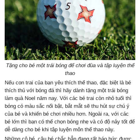
Tặng cho bé một trái bóng để chơi đùa và tập luyện thể
thao
Nếu con trai của bạn yêu thích thể thao, đặc biệt là bé
thích thú với bóng đá thì hãy dành tặng một trái bóng
làm quà Noel năm nay. Với các bé trai còn nhỏ tuổi thì
bóng có màu sắc nổi bật, bắt mắt sẽ thu hút sự chú ý
của bé và khiến bé chơi nhiều hơn. Ngoài ra, với các
bé lớn thì bạn có thể chọn bóng nhẹ và có độ nảy tốt để
dễ dàng cho bé khi tập luyện môn thể thao này.
Những cô bé, cậu bé chắc hẳn đang rất háo hức được