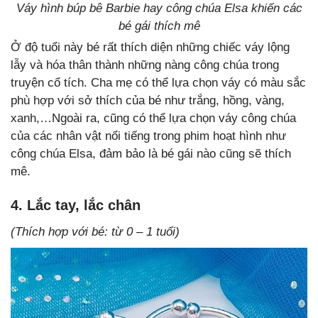
Váy hình búp bê Barbie hay công chúa Elsa khiến các
bé gái thích mê
Ở độ tuổi này bé rất thích diện những chiếc váy lộng
lẫy và hóa thân thành những nàng công chúa trong
truyện cổ tích. Cha mẹ có thể lựa chọn váy có màu sắc
phù hợp với sở thích của bé như trắng, hồng, vàng,
xanh,…Ngoài ra, cũng có thể lựa chọn váy công chúa
của các nhân vật nổi tiếng trong phim hoạt hình như
công chúa Elsa, đảm bảo là bé gái nào cũng sẽ thích
mê.
4. Lắc tay, lắc chân
(Thích hợp với bé: từ 0 – 1 tuổi)