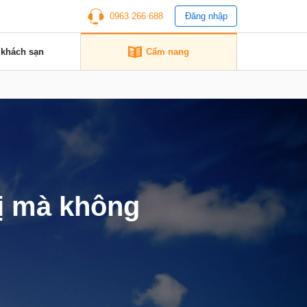
0963 266 688
Đăng nhập
 khách sạn
Cẩm nang
rị mà không