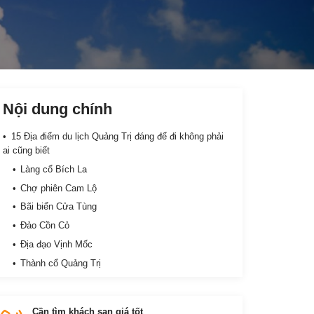
Nội dung chính
15 Địa điểm du lịch Quảng Trị đáng để đi không phải
ai cũng biết
Làng cổ Bích La
Chợ phiên Cam Lộ
Bãi biển Cửa Tùng
Đảo Cồn Cỏ
Địa đạo Vịnh Mốc
Thành cổ Quảng Trị
Thánh địa La Vang
Cầu Hiền Lương và sông Bến Hải
Cần tìm khách sạn giá tốt