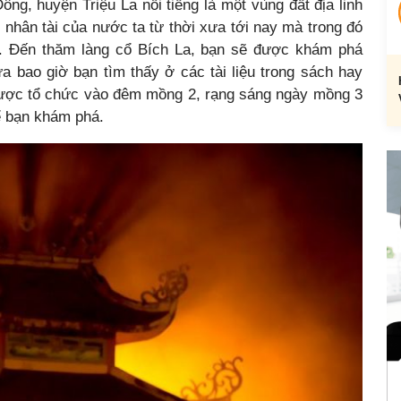
ông, huyện Triệu La nổi tiếng là một vùng đất địa linh
 nhân tài của nước ta từ thời xưa tới nay mà trong đó
ẩn. Đến thăm làng cổ Bích La, bạn sẽ được khám phá
 bao giờ bạn tìm thấy ở các tài liệu trong sách hay
a được tổ chức vào đêm mồng 2, rạng sáng ngày mồng 3
ể bạn khám phá.