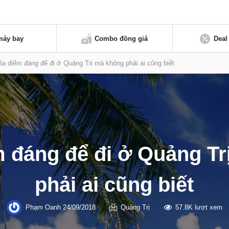
máy bay
Combo đồng giá
Deal
ịa điểm đáng để đi ở Quảng Trị mà không phải ai cũng biết
m đáng để đi ở Quảng T
phải ai cũng biết
Phạm Oanh
24/09/2018
Quảng Trị
57.8K lượt xem