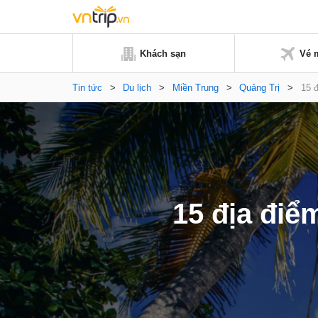
Khách sạn
Vé 
Tin tức
>
Du lịch
>
Miền Trung
>
Quảng Trị
>
15 đ
15 địa điể