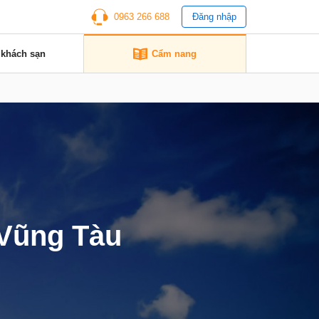
0963 266 688
Đăng nhập
 khách sạn
Cẩm nang
 Vũng Tàu