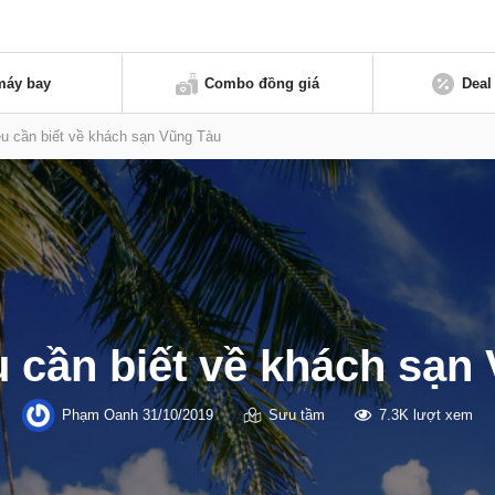
máy bay
Combo đồng giá
Deal
ều cần biết về khách sạn Vũng Tàu
u cần biết về khách sạn
Phạm Oanh
31/10/2019
Sưu tầm
7.3K lượt xem