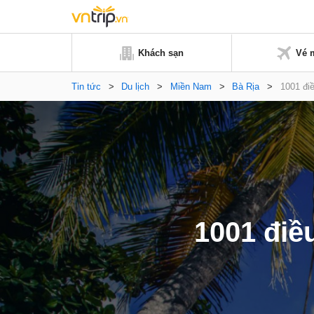
Khách sạn
Vé 
Tin tức
>
Du lịch
>
Miền Nam
>
Bà Rịa
>
1001 đi
1001 điề