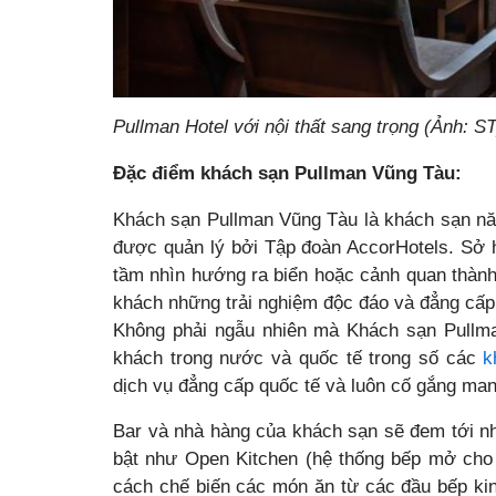
Pullman Hotel với nội thất sang trọng (Ảnh: ST
Đặc điểm khách sạn Pullman Vũng Tàu:
Khách sạn Pullman Vũng Tàu là khách sạn nă
được quản lý bởi Tập đoàn AccorHotels. Sở h
tầm nhìn hướng ra biển hoặc cảnh quan thàn
khách những trải nghiệm độc đáo và đẳng cấp
Không phải ngẫu nhiên mà Khách sạn Pullma
khách trong nước và quốc tế trong số các
k
dịch vụ đẳng cấp quốc tế và luôn cố gắng man
Bar và nhà hàng của khách sạn sẽ đem tới n
bật như Open Kitchen (hệ thống bếp mở cho
cách chế biến các món ăn từ các đầu bếp ki