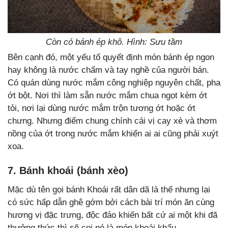
Còn có bánh ép khô. Hình: Sưu tầm
Bên cạnh đó, một yếu tố quyết định món bánh ép ngon
hay không là nước chấm và tay nghề của người bán.
Có quán dùng nước mắm công nghiệp nguyên chất, pha
ớt bột. Nơi thì làm sẵn nước mắm chua ngọt kèm ớt
tỏi, nơi lại dùng nước mắm trộn tương ớt hoặc ớt
chưng. Nhưng điểm chung chính cái vị cay xè và thơm
nồng của ớt trong nước mắm khiến ai ai cũng phải xuýt
xoa.
7. Bánh khoái (bánh xèo)
Mặc dù tên gọi bánh Khoái rất dân dã là thế nhưng lại
có sức hấp dẫn ghê gớm bởi cách bài trí món ăn cùng
hương vị đặc trưng, độc đáo khiến bất cứ ai một khi đã
thưởng thức thì sẽ coi nó là món khoái khẩu.