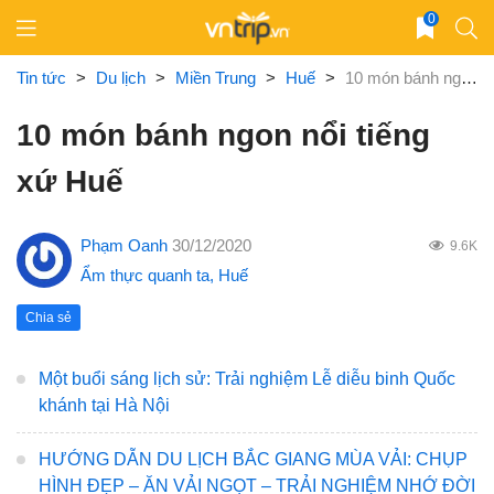
Skip
0
to
content
Tin tức
>
Du lịch
>
Miền Trung
>
Huế
>
10 món bánh ngon nổi tiếng xứ Huế
10 món bánh ngon nổi tiếng
xứ Huế
Phạm Oanh
30/12/2020
9.6K
Ẩm thực quanh ta
,
Huế
Chia sẻ
Một buổi sáng lịch sử: Trải nghiệm Lễ diễu binh Quốc
khánh tại Hà Nội
HƯỚNG DẪN DU LỊCH BẮC GIANG MÙA VẢI: CHỤP
HÌNH ĐẸP – ĂN VẢI NGỌT – TRẢI NGHIỆM NHỚ ĐỜI