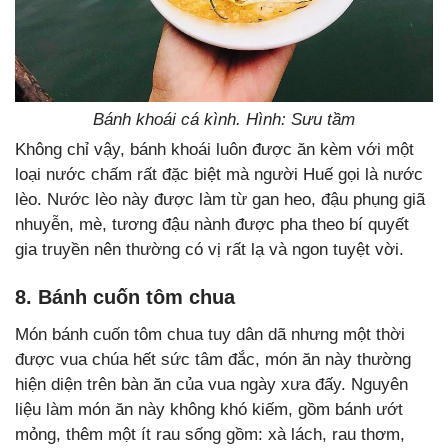
Bánh khoái cá kình. Hình: Sưu tầm
Không chỉ vậy, bánh khoái luôn được ăn kèm với một
loại nước chấm rất đặc biệt mà người Huế gọi là nước
lèo. Nước lèo này được làm từ gan heo, đậu phụng giã
nhuyễn, mè, tương đậu nành được pha theo bí quyết
gia truyền nên thường có vị rất lạ và ngon tuyệt vời.
8. Bánh cuốn tôm chua
Món bánh cuốn tôm chua tuy dân dã nhưng một thời
được vua chúa hết sức tâm đắc, món ăn này thường
hiện diện trên bàn ăn của vua ngày xưa đấy. Nguyên
liệu làm món ăn này không khó kiếm, gồm bánh ướt
mỏng, thêm một ít rau sống gồm: xà lách, rau thơm,