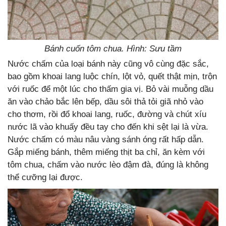
Bánh cuốn tôm chua. Hình: Sưu tầm
Nước chấm của loại bánh này cũng vô cùng đặc sắc,
bao gồm khoai lang luộc chín, lột vỏ, quết thật mịn, trộn
với ruốc để một lúc cho thấm gia vị. Bỏ vài muỗng dầu
ăn vào chảo bắc lên bếp, dầu sôi thả tỏi giã nhỏ vào
cho thơm, rồi đổ khoai lang, ruốc, đường và chút xíu
nước lã vào khuấy đều tay cho đến khi sệt lại là vừa.
Nước chấm có màu nâu vàng sánh óng rất hấp dẫn.
Gắp miếng bánh, thêm miếng thịt ba chỉ, ăn kèm với
tôm chua, chấm vào nước lèo đậm đà, đúng là không
thể cưỡng lại được.