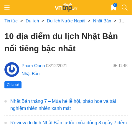
Skip
0
to
content
Tin tức
>
Du lịch
>
Du lịch Nước Ngoài
>
Nhật Bản
>
10 địa điểm du lịch Nhật Bản nổi tiếng bậc nhất
10 địa điểm du lịch Nhật Bản
nổi tiếng bậc nhất
Phạm Oanh
08/12/2021
11.4K
Nhật Bản
Chia sẻ
Nhật Bản tháng 7 – Mùa hè lễ hội, pháo hoa và trải
nghiệm thiên nhiên xanh mát
Review du lịch Nhật Bản tự túc mùa đông 8 ngày 7 đêm