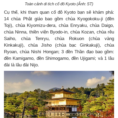
Toàn cảnh di tích cố đô Kyoto (Ảnh: ST)
Cụ thể, khi tham quan cố đô Kyoto bạn sẽ khám phá:
14 chùa Phật giáo bao gồm chùa Kyogokoku-ji (đền
Toji), chùa Kiyomizu-dera, chùa Enryaku, chùa Daigo,
chùa Ninna, thiền viện Byodo-in, chùa Kozan, chùa rêu
Saiho, chùa Tenryu, chùa Rokuon (chùa vàng
Kinkakuji), chùa Jisho (chùa bạc Ginkakuji), chùa
Ryoan, chùa Nishi Hongan; 3 đền Thần đạo bao gồm:
đền Kamigamo, đền Shimogamo, đền Ujigami; và 1 lâu
đài là lâu đài Nijo.